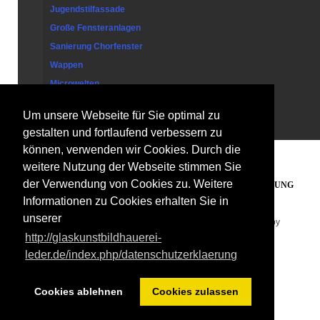
Jugendstilfassade
Große Fensteranlagen
Sanierung Chorfenster
Wappen
Microwelten
Um unsere Webseite für Sie optimal zu
Kontakt
gestalten und fortlaufend verbessern zu
können, verwenden wir Cookies. Durch die
weitere Nutzung der Webseite stimmen Sie
der Verwendung von Cookies zu. Weitere
PARTNERLINKS
IMPRESSUM
DATENSCHUTZERKLÄRUNG
Informationen zu Cookies erhalten Sie in
unserer
Copyright © 2026. Glaskunst Bildhauerei Leder . Designed by
http://glaskunstbildhauerei-
Shape5.com
Joomla Templates
leder.de/index.php/datenschutzerklaerung
Cookies ablehnen
Cookies zulassen