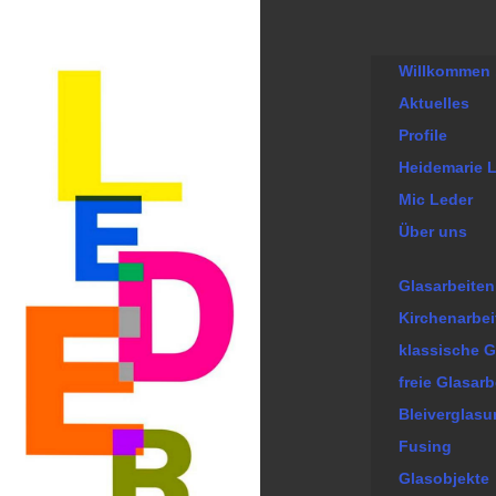
Willkommen .
Aktuelles
Profile
Heidemarie 
Mic Leder
Über uns
Glasarbeiten
Kirchenarbei
klassische G
freie Glasarb
Bleiverglas
Fusing
Glasobjekte