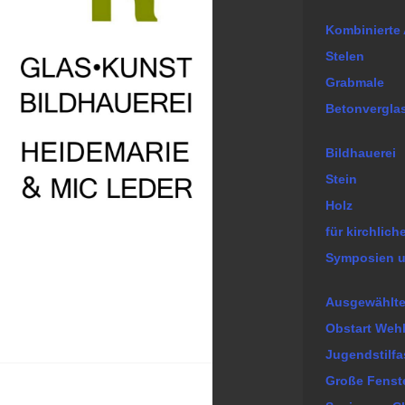
Kombinierte 
Stelen
Grabmale
Betonvergla
Bildhauerei
Stein
Holz
für kirchlic
Symposien u
Ausgewählte
Obstart Weh
Jugendstilf
Große Fenst