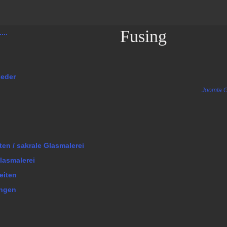
Fusing
...
Leder
Joomla G
ten / sakrale Glasmalerei
lasmalerei
eiten
ungen