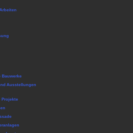
Arbeiten
sung
he Bauwerke
nd Ausstellungen
 Projekte
len
assade
eranlagen