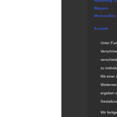
Sanierung C
Wappen
Microwelten
Kontakt
Unter Fus
Verschme
verschie
zu individ
Mit einer
Weiterver
ergeben si
Gestaltun
Wir ferti