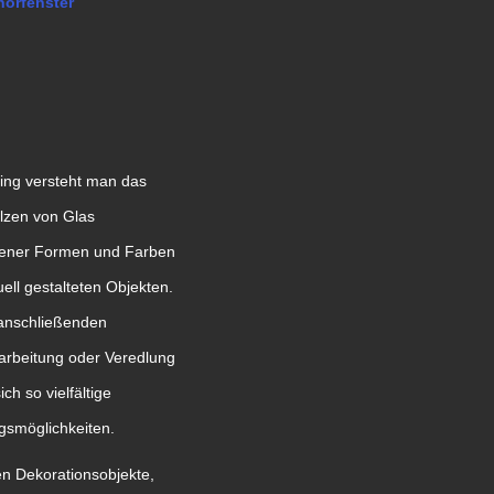
horfenster
ing versteht man das
lzen von Glas
dener Formen und Farben
uell gestalteten Objekten.
 anschließenden
arbeitung oder Veredlung
ch so vielfältige
gsmöglichkeiten.
gen Dekorationsobjekte,