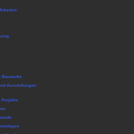
Arbeiten
sung
he Bauwerke
nd Ausstellungen
 Projekte
len
assade
eranlagen