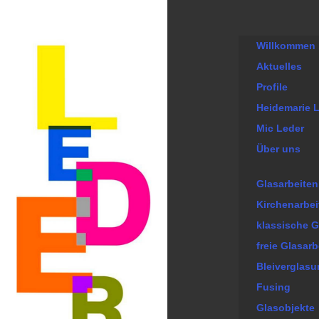
Willkommen .
Aktuelles
Profile
Heidemarie 
Mic Leder
Über uns
Glasarbeiten
Kirchenarbei
klassische G
freie Glasarb
Bleiverglas
Fusing
Glasobjekte