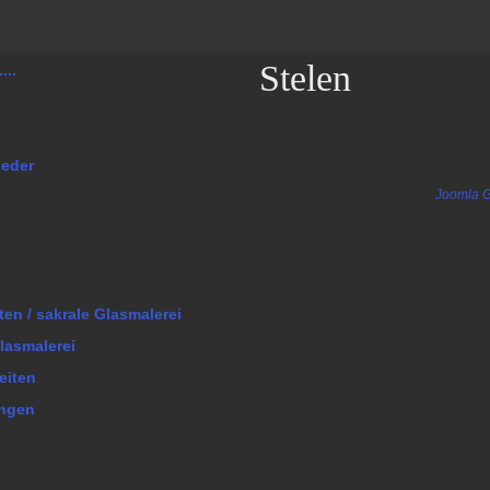
Stelen
...
Leder
Joomla G
ten / sakrale Glasmalerei
lasmalerei
eiten
ungen