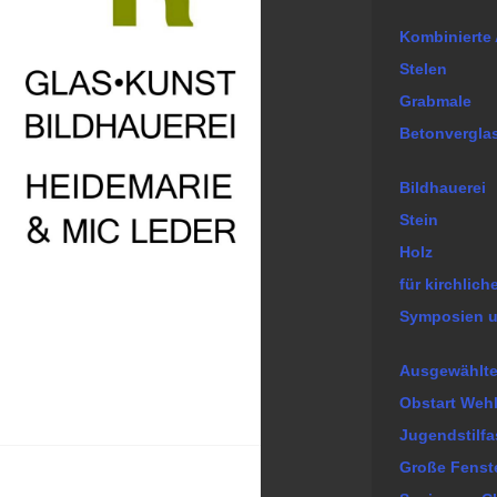
Kombinierte 
Stelen
Grabmale
Betonvergla
Bildhauerei
Stein
Holz
für kirchlic
Symposien u
Ausgewählte
Obstart Weh
Jugendstilf
Große Fenst